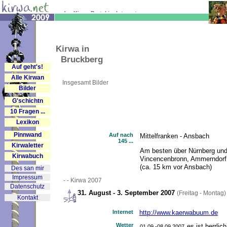
... das Kirwa-Portal im Internet
Kirwa in
Bruckberg
Auf geht's!
Alle Kirwan
Insgesamt
Bilder
Bilder
G'schichtn
10 Fragen ...
Lexikon
Pinnwand
Auf nach
Mittelfranken - Ansbach
145 ...
Kirwaletter
Am besten über Nürnberg und
Kirwabuch
Vincencenbronn, Ammerndorf,
(ca. 15 km vor Ansbach)
Des san mir
Impressum
- - Kirwa 2007
Datenschutz
31. August - 3. September 2007
(Freitag - Montag)
Kontakt
Internet
http://www.kaerwabuum.de
Wetter
es ist herrlic
01.09.-08.09.2007