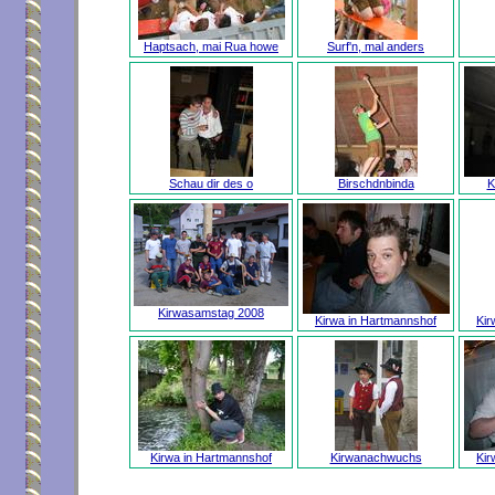
Haptsach, mai Rua howe
Surf'n, mal anders
Schau dir des o
Birschdnbinda
K
Kirwasamstag 2008
Kirwa in Hartmannshof
Kir
Kirwa in Hartmannshof
Kirwanachwuchs
Kir