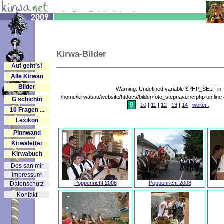
... das Kirwa-Portal im Internet
Kirwa-Bilder
Auf geht's!
Alle Kirwan
Bilder
Warning: Undefined variable $PHP_SELF in
/home/kirwabau/website/htdocs/bilder/foto_stepnavi.inc.php on line
G'schichtn
9
|
10
|
11
|
12
|
13
|
14
|
weiter..
10 Fragen ...
Lexikon
Pinnwand
Kirwaletter
Kirwabuch
Des san mir
Impressum
Poppenricht 2008
Poppenricht 2008
Datenschutz
Kontakt