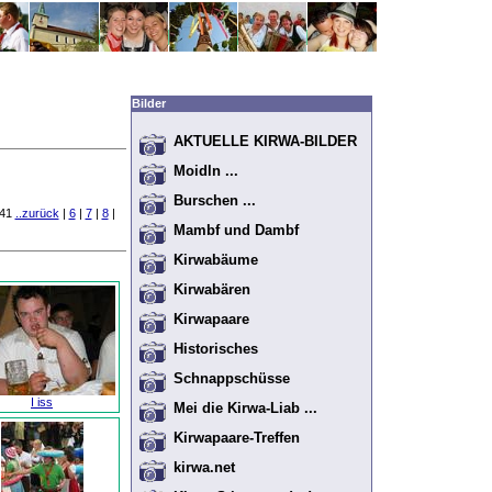
Bilder
AKTUELLE KIRWA-BILDER
Moidln ...
Burschen ...
 41
..zurück
|
6
|
7
|
8
|
Mambf und Dambf
Kirwabäume
Kirwabären
Kirwapaare
Historisches
Schnappschüsse
I iss
Mei die Kirwa-Liab ...
Kirwapaare-Treffen
kirwa.net