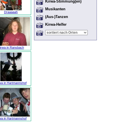
Kirwa-Stimmung(en)
Musikanten
Draaaaah
(Aus-)Tanzen
Kirwa-Helfer
irwa in Ransbach
wa in Hartmannshof
wa in Hartmannshof