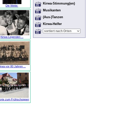
Kirwa-Stimmung(en)
Die Wette:
Musikanten
(Aus-)Tanzen
Kirwa-Helfer
Kirwa-Legenden ...
irwa vor 80 Jahren ...
orte zum Frühschoppen