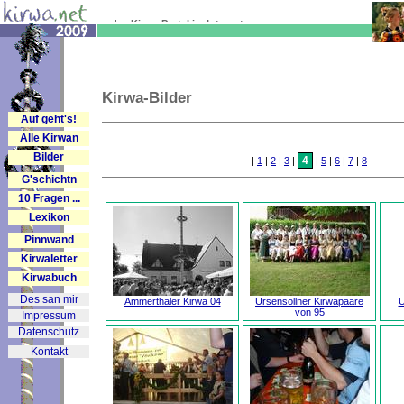
... das Kirwa-Portal im Internet
Kirwa-Bilder
Auf geht's!
Alle Kirwan
Bilder
4
|
1
|
2
|
3
|
|
5
|
6
|
7
|
8
G'schichtn
10 Fragen ...
Lexikon
Pinnwand
Kirwaletter
Kirwabuch
Des san mir
Ammerthaler Kirwa 04
Ursensollner Kirwapaare
U
von 95
Impressum
Datenschutz
Kontakt