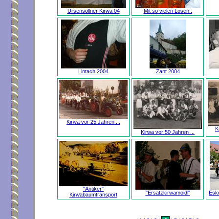
Ursensollner Kirwa 04
Mit so vielen Losen..
Lintach 2004
Zant 2004
Kirwa vor 25 Jahren ...
K
Kirwa vor 50 Jahren ...
"Antiker"
"Ersatzkirwamoidl"
Esk
Kirwabaumtransport