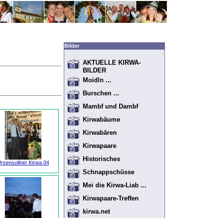
Bilder
AKTUELLE KIRWA-
BILDER
Moidln ...
Burschen ...
Mambf und Dambf
Kirwabäume
Kirwabären
Kirwapaare
Historisches
rsensollner Kirwa 04
Schnappschüsse
Mei die Kirwa-Liab ...
Kirwapaare-Treffen
kirwa.net