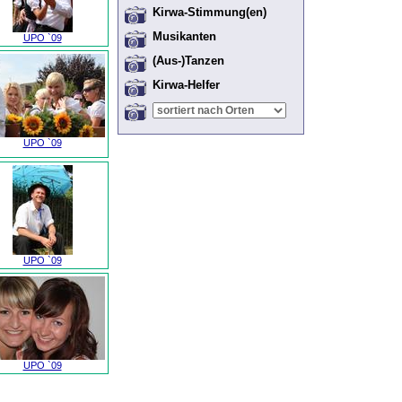
Kirwa-Stimmung(en)
Musikanten
UPO `09
(Aus-)Tanzen
Kirwa-Helfer
UPO `09
UPO `09
UPO `09