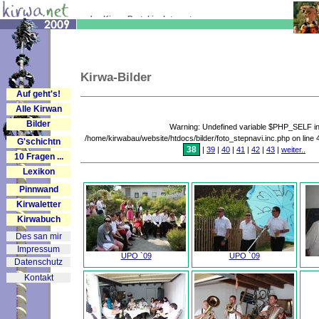
... das Kirwa-Portal im Internet
Kirwa-Bilder
Auf geht's!
Alle Kirwan
Bilder
Warning: Undefined variable $PHP_SELF i
/home/kirwabau/website/htdocs/bilder/foto_stepnavi.inc.php on line
G'schichtn
38
|
39
|
40
|
41
|
42
|
43
|
weiter..
10 Fragen ...
Lexikon
Pinnwand
Kirwaletter
Kirwabuch
Des san mir
Impressum
UPO `09
UPO `09
Datenschutz
Kontakt