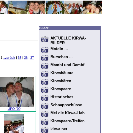
Bilder
AKTUELLE KIRWA-
BILDER
Moidln ...
n
Burschen ...
 41
..zurück
|
35
|
36
|
37
|
Mambf und Dambf
Kirwabäume
Kirwabären
Kirwapaare
Historisches
Schnappschüsse
UPO `09
Mei die Kirwa-Liab ...
Kirwapaare-Treffen
kirwa.net