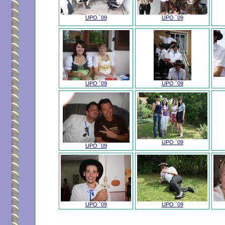
UPO `09
UPO `09
UPO `09
UPO `09
UPO `09
UPO `09
UPO `09
UPO `09