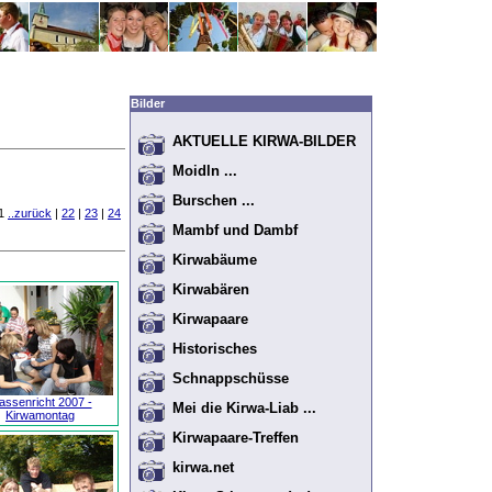
Bilder
AKTUELLE KIRWA-BILDER
Moidln ...
Burschen ...
41
..zurück
|
22
|
23
|
24
Mambf und Dambf
Kirwabäume
Kirwabären
Kirwapaare
Historisches
Schnappschüsse
ssenricht 2007 -
Mei die Kirwa-Liab ...
Kirwamontag
Kirwapaare-Treffen
kirwa.net