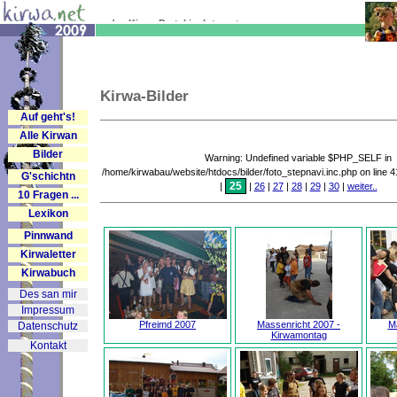
... das Kirwa-Portal im Internet
Kirwa-Bilder
Auf geht's!
Alle Kirwan
Bilder
Warning: Undefined variable $PHP_SELF in
/home/kirwabau/website/htdocs/bilder/foto_stepnavi.inc.php on line 
G'schichtn
25
|
|
26
|
27
|
28
|
29
|
30
|
weiter..
10 Fragen ...
Lexikon
Pinnwand
Kirwaletter
Kirwabuch
Des san mir
Impressum
Pfreimd 2007
Massenricht 2007 -
Ma
Datenschutz
Kirwamontag
Kontakt