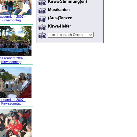
Kirwa-Stimmung(en)
Musikanten
ssenricht 2007 -
(Aus-)Tanzen
Kirwamontag
Kirwa-Helfer
ssenricht 2007 -
Kirwasonntag
ssenricht 2007 -
Kirwasonntag