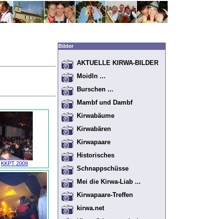
Bilder
AKTUELLE KIRWA-BILDER
Moidln ...
Burschen ...
Mambf und Dambf
Kirwabäume
Kirwabären
Kirwapaare
Historisches
KKPT 2009
Schnappschüsse
Mei die Kirwa-Liab ...
Kirwapaare-Treffen
kirwa.net