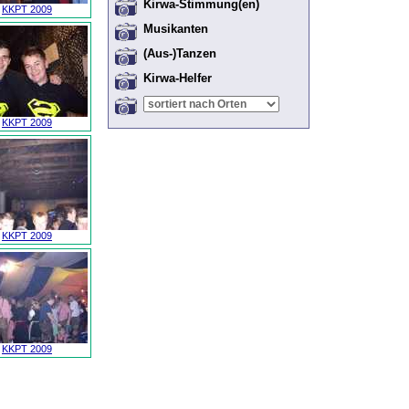
Kirwa-Stimmung(en)
KKPT 2009
Musikanten
(Aus-)Tanzen
Kirwa-Helfer
KKPT 2009
KKPT 2009
KKPT 2009