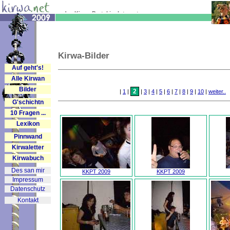
... das Kirwa-Portal im Internet
Kirwa-Bilder
Auf geht's!
Alle Kirwan
Bilder
2
|
1
|
|
3
|
4
|
5
|
6
|
7
|
8
|
9
|
10
|
weiter..
G'schichtn
10 Fragen ...
Lexikon
Pinnwand
Kirwaletter
Kirwabuch
Des san mir
KKPT 2009
KKPT 2009
Impressum
Datenschutz
Kontakt