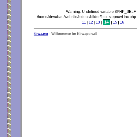
Warning: Undefined variable $PHP_SELF 
/home/kirwabau/website/htdocs/bilder/foto_stepnavi.inc.php
14
11
|
12
|
13
|
|
15
|
16
kirwa.net
- Willkommen im Kirwaportal!