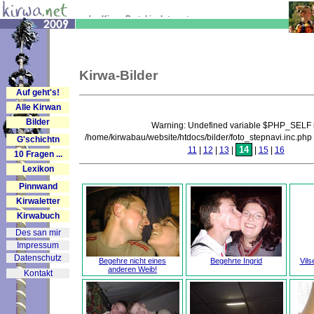
... das Kirwa-Portal im Internet
Kirwa-Bilder
Auf geht's!
Alle Kirwan
Bilder
Warning: Undefined variable $PHP_SELF 
/home/kirwabau/website/htdocs/bilder/foto_stepnavi.inc.php
G'schichtn
14
11
|
12
|
13
|
|
15
|
16
10 Fragen ...
Lexikon
Pinnwand
Kirwaletter
Kirwabuch
Des san mir
Impressum
Datenschutz
Begehre nicht eines
Begehrte Ingrid
Vil
anderen Weib!
Kontakt