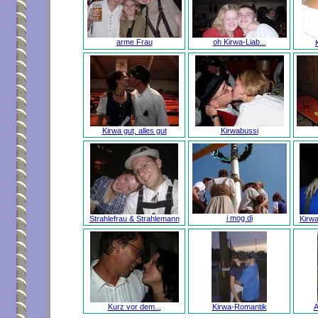
arme Frau
oh Kirwa-Liab...
Kirwa gut, alles gut
Kirwabussi
i mog di
Strahlefrau & Strahlemann
Kirw
Kurz vor dem...
Kirwa-Romantik
A