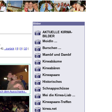
Bilder
AKTUELLE KIRWA-
BILDER
Moidln ...
n
Burschen ...
e 41
..zurück
|
8
|
9
|
10
|
Mambf und Dambf
Kirwabäume
Kirwabären
Kirwapaare
Historisches
Schnappschüsse
ch dem Ausschanks..
Mei die Kirwa-Liab ...
Kirwapaare-Treffen
kirwa.net