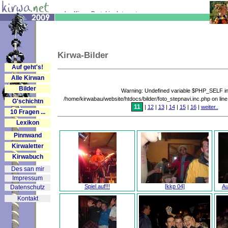
... das Kirwa-Portal im Internet
Kirwa-Bilder
Auf geht's!
Alle Kirwan
Bilder
Warning: Undefined variable $PHP_SELF i
/home/kirwabau/website/htdocs/bilder/foto_stepnavi.inc.php on lin
G'schichtn
11
|
12
|
13
|
14
|
15
|
16
|
weiter..
10 Fragen ...
Lexikon
Pinnwand
Kirwaletter
Kirwabuch
Des san mir
Impressum
Spiel auf!!!
[kkp 04]
Au
Datenschutz
Kontakt