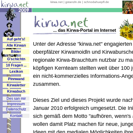
kirwa.net | gstanzln.de | schnodahuepfl.de
... das Kirwa-Portal im Internet
Auf geht's!
Unter der Adresse "kirwa.net" engagierten
Alle Kirwan
oberpfälzer Kirwamoidln und Kirwabursch
Bilder
G'schichtn
regionale Kirwa-Brauchtum nutzbar zu mac
10 Fragen ...
köpfigen Kernteam stellten weit über 10
Lexikon
ein nicht-kommerzielles Informations-Ange
Pinnwand
zusammen.
Kirwaletter
Kirwabuch
Des san mir
Dieses Ziel und dieses Projekt wurde nac
Impressum
Januar 2010 erfolgreich umgesetzt. Die In
Datenschutz
sich gemäß dem Motto "aufhören, wenn's 
Kontakt
wollen damit Platz machen für neue, jung
Ideen mit den medialen Möglichkeiten ihr