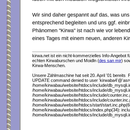
Wir sind daher gespannt auf das, was uns
entsprechend begleiten und uns ggf. einbr
Phänomen "Kirwa" ist nach wie vor lebendi
eines Tages mit einem neuen, anderen Kir
kirwa.net ist ein nicht-kommerzielles Info-Angebot 
echten Kirwaburschen und Moidln (
des san mir
) so
Kirwa-Menschen.
Unsere Zählmaschine hat seit 20. April '01 bereits 
UPDATE command denied to user 'kirwaba4'@'asrv.as
/home/kirwabau/website/htdocs/include/db_mysqli.i
/home/kirwabau/website/htdocs/include/db_mysqli.i
/home/kirwabau/website/htdocs/include/counter.inc
/home/kirwabau/website/htdocs/include/counter.inc.
/home/kirwabau/website/htdocs/start/start.inc.php(60
/home/kirwabau/website/htdocs/index.php(34): includ
/home/kirwabau/website/htdocs/include/db_mysqli.i