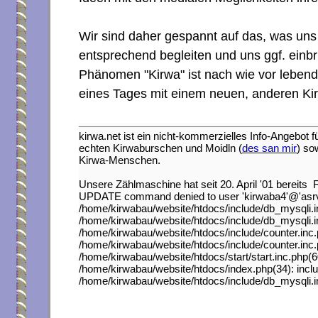
Wir sind daher gespannt auf das, was uns
entsprechend begleiten und uns ggf. einbr
Phänomen "Kirwa" ist nach wie vor lebendi
eines Tages mit einem neuen, anderen Kir
kirwa.net ist ein nicht-kommerzielles Info-Angebot 
echten Kirwaburschen und Moidln (
des san mir
) so
Kirwa-Menschen.
Unsere Zählmaschine hat seit 20. April '01 bereits 
UPDATE command denied to user 'kirwaba4'@'asrv.as
/home/kirwabau/website/htdocs/include/db_mysqli.i
/home/kirwabau/website/htdocs/include/db_mysqli.i
/home/kirwabau/website/htdocs/include/counter.inc
/home/kirwabau/website/htdocs/include/counter.inc.
/home/kirwabau/website/htdocs/start/start.inc.php(60
/home/kirwabau/website/htdocs/index.php(34): includ
/home/kirwabau/website/htdocs/include/db_mysqli.i