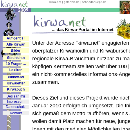
kirwa.net | gstanzln.de | schnodahuepfl.de
... das Kirwa-Portal im Internet
Auf geht's!
Unter der Adresse "kirwa.net" engagierten
Alle Kirwan
oberpfälzer Kirwamoidln und Kirwabursch
Bilder
G'schichtn
regionale Kirwa-Brauchtum nutzbar zu mac
10 Fragen ...
köpfigen Kernteam stellten weit über 10
Lexikon
ein nicht-kommerzielles Informations-Ange
Pinnwand
zusammen.
Kirwaletter
Kirwabuch
Des san mir
Dieses Ziel und dieses Projekt wurde nac
Impressum
Januar 2010 erfolgreich umgesetzt. Die In
Datenschutz
sich gemäß dem Motto "aufhören, wenn's 
Kontakt
wollen damit Platz machen für neue, jung
Ideen mit den medialen Möglichkeiten ihr